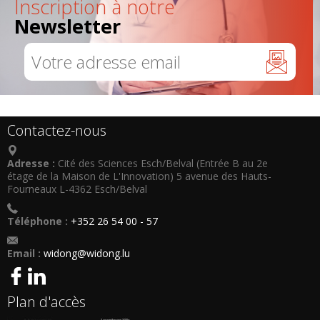
Inscription à notre
Newsletter
Contactez-nous
Adresse :
Cité des Sciences Esch/Belval (Entrée B au 2e
étage de la Maison de L'Innovation) 5 avenue des Hauts-
Fourneaux L-4362 Esch/Belval
Téléphone :
+352 26 54 00 - 57
Email :
widong@widong.lu
Plan d'accès