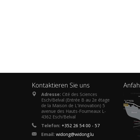
Kontaktieren Sie uns
Anfah
Adresse:
Cité des Sciences
Esch/Belval (Entrée B au 2e étage
de la Maison de L'Innovation) 5
avenue des Hauts-Fourneaux L-
4362 Esch/Belval
Telefon:
+352 26 54 00 - 57
Email:
widong@widong.lu