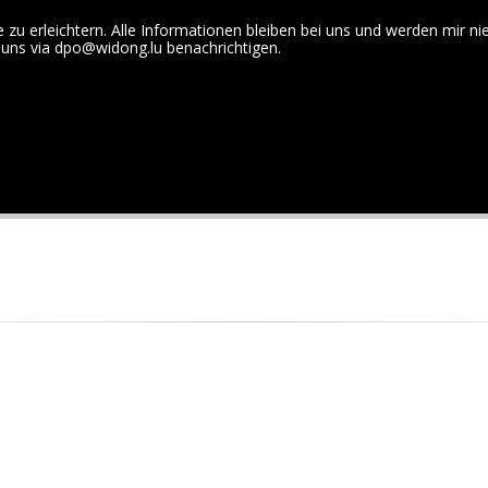
e zu erleichtern. Alle Informationen bleiben bei uns und werden mir 
DEWIDONG
+352 26 54 00 - 57
 uns via
dpo@widong.lu
benachrichtigen.
E-LEARNING
GESUNDHEITSSIMULATION
PRÄSENTATION