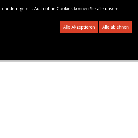
niemandem geteilt. Auch ohne Cookies können Sie alle unsere
FR
-
DE
GDPR
LINKS
KONTAKT
ANMELDUNG
Alle Akzeptieren
Alle ablehnen
Nutzer
Passwort
Anmeldung